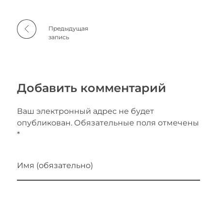
:
к
Предыдущая
запись
о
м
п
Добавить комментарий
а
Ваш электронный адрес не будет
н
опубликован. Обязательные поля отмечены
*
и
я
Имя (обязательно)
«
Э