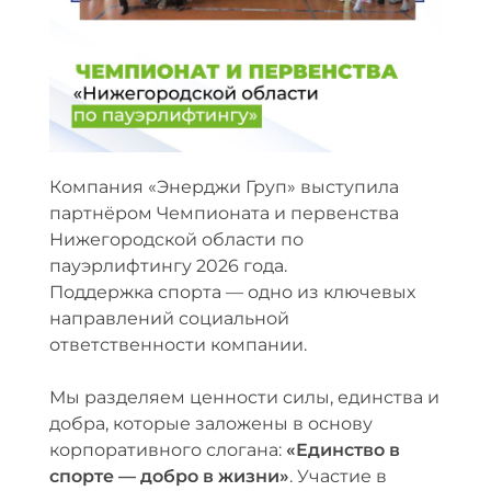
к
а
с
п
Компания «Энерджи Груп» выступила
о
партнёром Чемпионата и первенства
Нижегородской области по
р
пауэрлифтингу 2026 года.
т
Поддержка спорта — одно из ключевых
направлений социальной
и
ответственности компании.
в
Мы разделяем ценности силы, единства и
добра, которые заложены в основу
н
корпоративного слогана:
«Единство в
ы
спорте — добро в жизни»
. Участие в