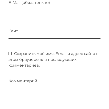
E-Mail (обязательно)
н
е
р
Сайт
д
ж
Сохранить моё имя, Email и адрес сайта в
и
этом браузере для последующих
Г
комментариев.
р
Комментарий
у
п
»