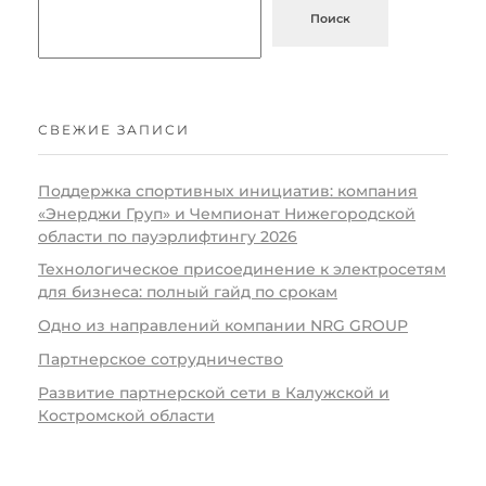
Н
Поиск
и
ж
СВЕЖИЕ ЗАПИСИ
е
г
Поддержка спортивных инициатив: компания
«Энерджи Груп» и Чемпионат Нижегородской
о
области по пауэрлифтингу 2026
Технологическое присоединение к электросетям
р
для бизнеса: полный гайд по срокам
о
Одно из направлений компании NRG GROUP
Партнерское сотрудничество
д
Развитие партнерской сети в Калужской и
с
Костромской области
к