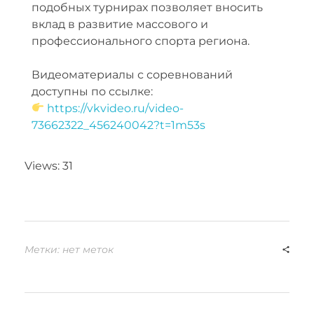
подобных турнирах позволяет вносить
х
вклад в развитие массового и
профессионального спорта региона.
и
Видеоматериалы с соревнований
н
доступны по ссылке:
и
https://vkvideo.ru/video-
73662322_456240042?t=1m53s
ц
Views: 31
и
а
т
Метки: нет меток
и
в