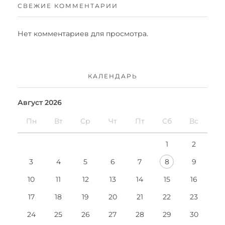
СВЕЖИЕ КОММЕНТАРИИ
о
й
Нет комментариев для просмотра.
о
б
КАЛЕНДАРЬ
л
Август 2026
а
Пн
Вт
Ср
Чт
Пт
Сб
Вс
с
1
2
т
3
4
5
6
7
8
9
и
10
11
12
13
14
15
16
п
17
18
19
20
21
22
23
24
25
26
27
28
29
30
о