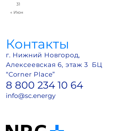
31
п
« Июн
а
у
Контакты
э
г. Нижний Новгород,
р
Алексеевская 6, этаж 3 БЦ
л
“Corner Place”
и
8 800 234 10 64
ф
info@sc.energy
т
и