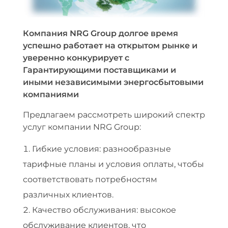
p
п
Компания NRG Group долгое время
успешно работает на открытом рынке и
р
уверенно конкурирует с
Гарантирующими поставщиками и
е
иными независимыми энергосбытовыми
д
компаниями
л
Предлагаем рассмотреть широкий спектр
услуг компании NRG Group:
а
Гибкие условия: разнообразные
г
тарифные планы и условия оплаты, чтобы
а
соответствовать потребностям
различных клиентов.
е
Качество обслуживания: высокое
т
обслуживание клиентов, что