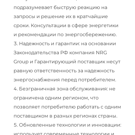
подразумевает быструю реакцию на
ш
запросы и решение их в кратчайшие
и
сроки. Консультации в сфере энергетики
р
и рекомендации по энергосбережению.
Надежность и гарантии: на основании
о
Законодательства РФ компания NRG
к
Group и Гарантирующий поставщик несут
равную ответственность за надежность
и
энергоснабжения перед потребителем.
й
Безграничная зона обслуживания: не
с
ограничена одним регионом, что
позволяет потребителю работать с одним
п
поставщиком в разных регионах страны.
е
Обновленные технологии и инновации:
использует современные технологии и