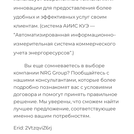
к
инновации для предоставления более
т
удобных и эффективных услуг своим
р
клиентам. (система АИИС КУЭ —
“Автоматизированная информационно–
у
измерительная система коммерческого
с
учета энергоресурсов“.)
л
Вы еще сомневаетесь в выборе
компании NRG Group? Пообщайтесь с
у
нашими консультантами, которые более
подробно познакомят вас с условиями
г
договора и помогут принять правильное
с
решение. Мы уверены, что сможем найти
лучшее предложение, соответствующее
в
именно вашим потребностям.
о
Erid: 2VtzqviZ6rj