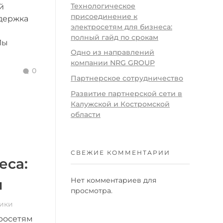
Технологическое
й
присоединение к
ддержка
электросетям для бизнеса:
й
полный гайд по срокам
Мы
Одно из направлений
компании NRG GROUP
0
Партнерское сотрудничество
Развитие партнерской сети в
Калужской и Костромской
области
СВЕЖИЕ КОММЕНТАРИИ
еса:
Нет комментариев для
м
просмотра.
ики
росетям