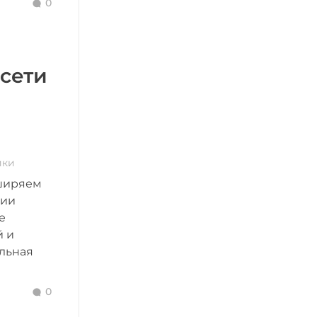
0
сети
ики
сширяем
гии
е
й и
альная
0