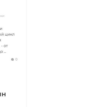
ики
и
ый цикл
я
- от
...
0
ин