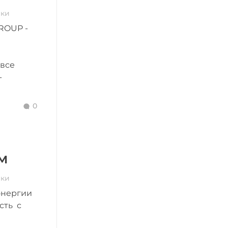
ики
ROUP -
 все
-
0
м
ики
энергии
сть с