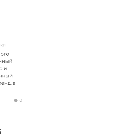
ики
ного
онный
о и
онный
енд, а
0
G