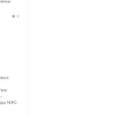
циями
0
овых
ва:-
-
нды NRG