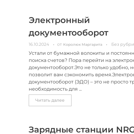
Электронный
документооборот
16.10.2024
от
Без рубр
Королюк Маргарита
Устали от бумажной волокиты и постоян
поиска счетов? Пора перейти на электр
документооборот.Это не только удобно, н
позволит вам сэкономить время.Электр
документооборот (ЭДО) – это не просто тр
необходимость для ...
Читать далее
Зарядные станции NR