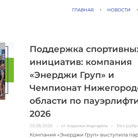
ГЛАВНАЯ
НОВОСТИ
Поддержка спортивны
инициатив: компания
«Энерджи Груп» и
Чемпионат Нижегород
области по пауэрлифт
2026
03.06.2026
от
Без рубр
Королюк Маргарита
Компания «Энерджи Груп» выступила па